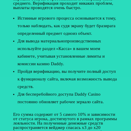
среднего. Верификация проходит никаких проблем,
выплаты проводятся очень быстро.
Истинные игрового процесса основывается к тому,
только наблюдать, как судя экрану будет бразирага
определенный предмет одноиз объект.
Для вывода материальнопроизводственных
используйте раздел «Касса» в вашем моем
кабинете, учитывая установленные лимиты и
комиссии казино Daddy.
Пройдя верификацию, вы получите полный доступ
к функционалу сайта, включая возможность вывода
средств.
Для бесперебойного доступа Daddy Casino
постоянно обновляет рабочее зеркало сайта.
Его сумма содержит от 5 самого 10% и зависимости
от статуса игрока, достигнутого в рамках программы
лояльности. На полученные денежные средств
распространяется вейджер спасась х3 до х20