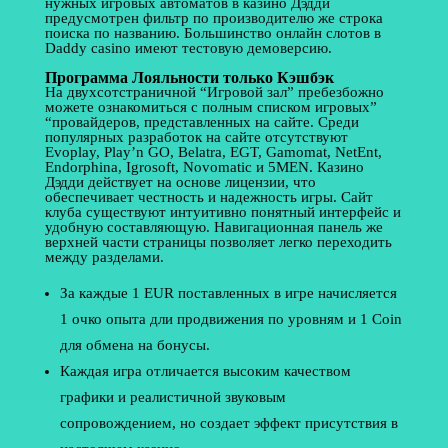
нужных игровых автоматов в казино Дэдди
предусмотрен фильтр по производителю же строка
поиска по названию. Большинство онлайн слотов в
Daddy casino имеют тестовую демоверсию.
Программа Лояльности только Кэшбэк
На двухсотстраничной “Игровой зал” пребезбожно
можете ознакомиться с полным списком игровых”
“провайдеров, представленных на сайте. Среди
популярных разработок на сайте отсутствуют
Evoplay, Play’n GO, Belatra, EGT, Gamomat, NetEnt,
Endorphina, Igrosoft, Novomatic и 5MEN. Казино
Дэдди действует на основе лицензии, что
обеспечивает честность и надежность игры. Сайт
клуба существуют интуитивно понятный интерфейс и
удобную составляющую. Навигационная панель же
верхней части страницы позволяет легко переходить
между разделами.
За каждые 1 EUR поставленных в игре начисляется
1 очко опыта дли продвижения по уровням и 1 Coin
для обмена на бонусы.
Каждая игра отличается высоким качеством
графики и реалистичной звуковым
сопровождением, но создает эффект присутствия в