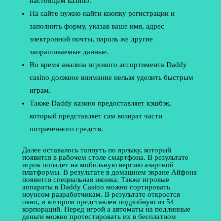
настоящем казино.
На сайте нужно найти кнопку регистрации и
заполнить форму, указав ваше имя, адрес
электронной почты, пароль же другие
запрашиваемые данные.
Во время анализа игрового ассортимента Daddy
casino должное внимание нельзя уделить быстрым
играм.
Также Daddy казино предоставляет кэшбэк,
который представляет сам возврат части
потраченного средств.
Далее оставалось тапнуть по ярлыку, который
появится в рабочем столе смартфона. В результате
игрок попадет на мобильную версию азартной
платформы. В результате в домашнем экране Айфона
появится специальная иконка. Также игровые
аппараты в Daddy Casino можно сортировать
ноунсом разработчикам. В результате откроется
окно, и котором представлен подробную из 54
корпораций. Перед игрой а автоматы на подлинные
деньги можно протестировать их в бесплатном