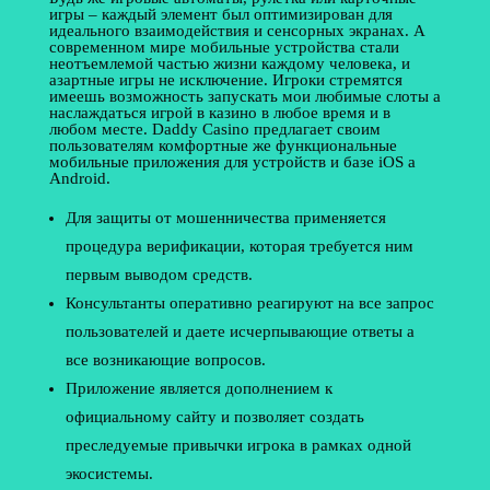
игры – каждый элемент был оптимизирован для
идеального взаимодействия и сенсорных экранах. А
современном мире мобильные устройства стали
неотъемлемой частью жизни каждому человека, и
азартные игры не исключение. Игроки стремятся
имеешь возможность запускать мои любимые слоты а
наслаждаться игрой в казино в любое время и в
любом месте. Daddy Casino предлагает своим
пользователям комфортные же функциональные
мобильные приложения для устройств и базе iOS а
Android.
Для защиты от мошенничества применяется
процедура верификации, которая требуется ним
первым выводом средств.
Консультанты оперативно реагируют на все запрос
пользователей и даете исчерпывающие ответы а
все возникающие вопросов.
Приложение является дополнением к
официальному сайту и позволяет создать
преследуемые привычки игрока в рамках одной
экосистемы.