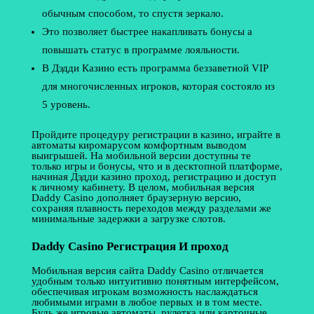
обычным способом, то спустя зеркало.
Это позволяет быстрее накапливать бонусы а
повышать статус в программе лояльности.
В Дэдди Казино есть программа беззаветной VIP
для многочисленных игроков, которая состояло из
5 уровень.
Пройдите процедуру регистрации в казино, играйте в
автоматы киромарусом комфортным выводом
выигрышей. На мобильной версии доступны те
только игры и бонусы, что и в десктопной платформе,
начиная Дэдди казино проход, регистрацию и доступ
к личному кабинету. В целом, мобильная версия
Daddy Casino дополняет браузерную версию,
сохраняя плавность переходов между разделами же
минимальные задержки а загрузке слотов.
Daddy Casino Регистрация И проход
Мобильная версия сайта Daddy Casino отличается
удобным только интуитивно понятным интерфейсом,
обеспечивая игрокам возможность наслаждаться
любимыми играми в любое первых и в том месте.
Будь же игровые автоматы, рулетка или карточные