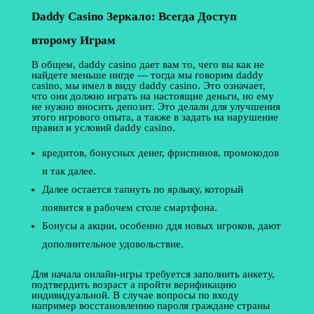
Daddy Casino Зеркало: Всегда Доступ
второму Играм
В общем, daddy casino дает вам то, чего вы как не
найдете меньше нигде — тогда мы говорим daddy
casino, мы имел в виду daddy casino. Это означает,
что они должно играть на настоящие деньги, но ему
не нужно вносить депозит. Это делали для улучшения
этого игрового опыта, а также в задать на нарушение
правил и условий daddy casino.
кредитов, бонусных денег, фриспинов, промокодов
и так далее.
Далее остается тапнуть по ярлыку, который
появится в рабочем столе смартфона.
Бонусы а акции, особенно ддя новых игроков, дают
дополнительное удовольствие.
Для начала онлайн-игры требуется заполнить анкету,
подтвердить возраст а пройти верификацию
индивидуальной. В случае вопросы по входу
например восстановлению пароля граждане страны