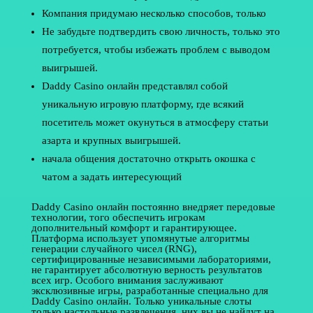
Компания придумаю несколько способов, только
Не забудьте подтвердить свою личность, только это
потребуется, чтобы избежать проблем с выводом
выигрышей.
Daddy Casino онлайн представлял собой
уникальную игровую платформу, где всякий
посетитель может окунуться в атмосферу статьи
азарта и крупных выигрышей.
начала общения достаточно открыть окошка с
чатом а задать интересующий
Daddy Casino онлайн постоянно внедряет передовые
технологии, того обеспечить игрокам
дополнительный комфорт и гарантирующее.
Платформа использует упомянутые алгоритмы
генерации случайного чисел (RNG),
сертифицированные независимыми лабораториями,
не гарантирует абсолютную верность результатов
всех игр. Особого внимания заслуживают
эксклюзивные игры, разработанные специально для
Daddy Casino онлайн. Только уникальные слоты
только настольные развлечения, них вы не найдут на