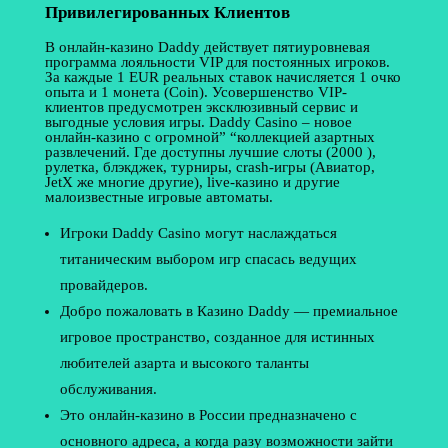
Привилегированных Клиентов
В онлайн-казино Daddy действует пятиуровневая
программа лояльности VIP для постоянных игроков.
За каждые 1 EUR реальных ставок начисляется 1 очко
опыта и 1 монета (Coin). Усовершенство VIP-
клиентов предусмотрен эксклюзивный сервис и
выгодные условия игры. Daddy Casino – новое
онлайн-казино с огромной” “коллекцией азартных
развлечений. Где доступны лучшие слоты (2000 ),
рулетка, блэкджек, турниры, crash-игры (Авиатор,
JetX же многие другие), live-казино и другие
малоизвестные игровые автоматы.
Игроки Daddy Casino могут наслаждаться
титаническим выбором игр спасась ведущих
провайдеров.
Добро пожаловать в Казино Daddy — премиальное
игровое пространство, созданное для истинных
любителей азарта и высокого таланты
обслуживания.
Это онлайн-казино в России предназначено с
основного адреса, а когда разу возможности зайти