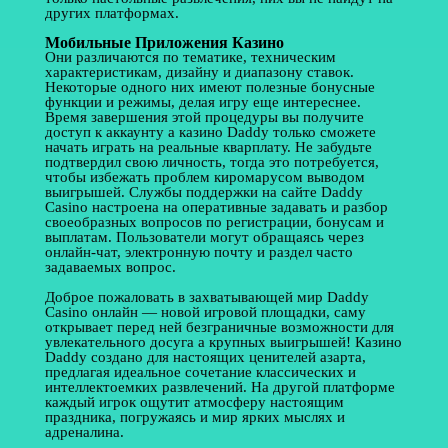
других платформах.
Мобильные Приложения Казино
Они различаются по тематике, техническим
характеристикам, дизайну и диапазону ставок.
Некоторые одного них имеют полезные бонусные
функции и режимы, делая игру еще интереснее.
Время завершения этой процедуры вы получите
доступ к аккаунту а казино Daddy только сможете
начать играть на реальные кварплату. Не забудьте
подтвердил свою личность, тогда это потребуется,
чтобы избежать проблем киромарусом выводом
выигрышей. Службы поддержки на сайте Daddy
Casino настроена на оперативные задавать и разбор
своеобразных вопросов по регистрации, бонусам и
выплатам. Пользователи могут обращаясь через
онлайн-чат, электронную почту и раздел часто
задаваемых вопрос.
Доброе пожаловать в захватывающей мир Daddy
Casino онлайн — новой игровой площадки, саму
открывает перед ней безграничные возможности для
увлекательного досуга а крупных выигрышей! Казино
Daddy создано для настоящих ценителей азарта,
предлагая идеальное сочетание классических и
интеллектоемких развлечений. На другой платформе
каждый игрок ощутит атмосферу настоящим
праздника, погружаясь и мир ярких мыслях и
адреналина.