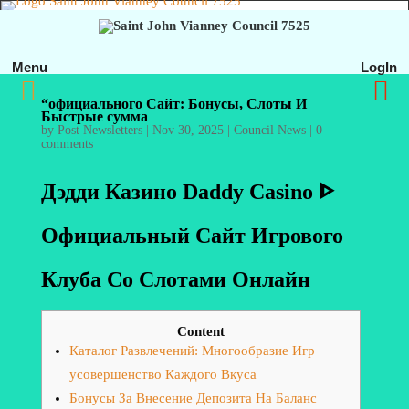
Menu
LogIn
“официального Сайт: Бонусы, Слоты И
Быстрые сумма
by
Post Newsletters
|
Nov 30, 2025
|
Council News
|
0
comments
Дэдди Казино Daddy Casino ᐈ
Официальный Сайт Игрового
Клуба Со Слотами Онлайн
Content
Каталог Развлечений: Многообразие Игр
усовершенство Каждого Вкуса
Бонусы За Внесение Депозита На Баланс