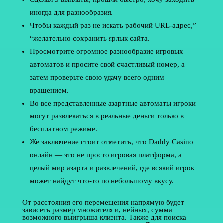
иногда для разнообразия.
Чтобы каждый раз не искать рабочий URL-адрес,”
“желательно сохранить ярлык сайта.
Просмотрите огромное разнообразие игровых
автоматов и просите свой счастливый номер, а
затем проверьте свою удачу всего одним
вращением.
Во все представленные азартные автоматы игроки
могут развлекаться в реальные деньги только в
бесплатном режиме.
Же заключение стоит отметить, что Daddy Casino
онлайн — это не просто игровая платформа, а
целый мир азарта и развлечений, где всякий игрок
может найдут что-то по небольшому вкусу.
От расстояния его перемещения напрямую будет
зависеть размер множителя и, нейных, сумма
возможного выигрыша клиента. Также для поиска